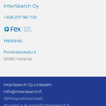
InterSearch Oy
+358 207 961 730
Helsinki
Porkkalankatu 5
00180 Helsinki
InterSearch Oy LinkedIn
info@intersearch.fi
Sähköpostiosoiteet:
etunimi.sukunimi@intersearch.fi