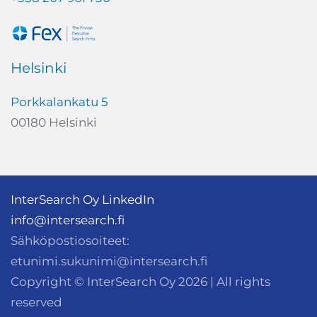
Helsinki
Porkkalankatu 5
00180 Helsinki
InterSearch Oy LinkedIn
info@intersearch.fi
Sähköpostiosoiteet:
etunimi.sukunimi@intersearch.fi
Copyright © InterSearch Oy
2026
| All rights
reserved