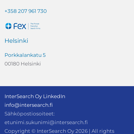
+358 207 961 730
Helsinki
Porkkalankatu 5
00180 Helsinki
InterSearch Oy LinkedIn
info@intersearch.fi
Sähköpostiosoiteet:
etunimi.sukunimi@intersearch.fi
Copyright © InterSearch Oy
2026
| All rights