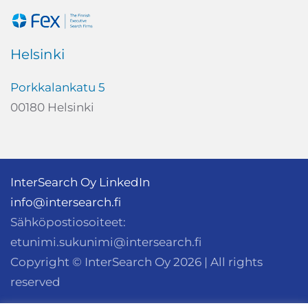
Helsinki
Porkkalankatu 5
00180 Helsinki
InterSearch Oy LinkedIn
info@intersearch.fi
Sähköpostiosoiteet:
etunimi.sukunimi@intersearch.fi
Copyright © InterSearch Oy
2026
| All rights
reserved