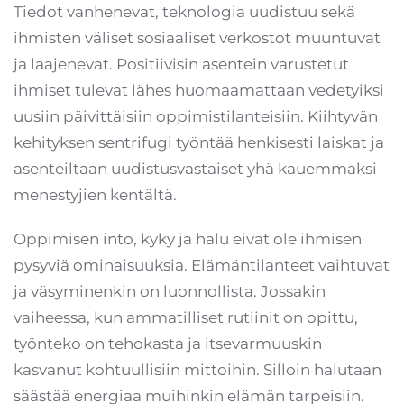
Tiedot vanhenevat, teknologia uudistuu sekä
ihmisten väliset sosiaaliset verkostot muuntuvat
ja laajenevat. Positiivisin asentein varustetut
ihmiset tulevat lähes huomaamattaan vedetyiksi
uusiin päivittäisiin oppimistilanteisiin. Kiihtyvän
kehityksen sentrifugi työntää henkisesti laiskat ja
asenteiltaan uudistusvastaiset yhä kauemmaksi
menestyjien kentältä.
Oppimisen into, kyky ja halu eivät ole ihmisen
pysyviä ominaisuuksia. Elämäntilanteet vaihtuvat
ja väsyminenkin on luonnollista. Jossakin
vaiheessa, kun ammatilliset rutiinit on opittu,
työnteko on tehokasta ja itsevarmuuskin
kasvanut kohtuullisiin mittoihin. Silloin halutaan
säästää energiaa muihinkin elämän tarpeisiin.