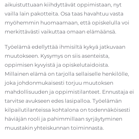
aikuistuttuaan kiihdyttävät oppimistaan, nyt
vailla lain pakotteita. Osa taas havahtuu vasta
myöhemmin huomaamaan, että opiskelulla voi
merkittävästi vaikuttaa omaan elämäänsä.
Työelämä edellyttää ihmisiltä kykyä jatkuvaan
muutokseen. Kysymys on siis asenteista,
oppimisen kyvyistä ja opiskelutaidoista.
Millainen elämä on tarjolla sellaiselle henkilölle,
joka johdonmukaisesti torjuu muutoksen
mahdollisuuden ja oppimistilanteet. Ennustaja ei
tarvitse avukseen edes lasipalloa. Työelämän
kilpailutilanteissa kohtalona on todennäköisesti
häviäjän rooli ja pahimmillaan syrjäytyminen
muustakin yhteiskunnan toiminnasta.