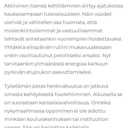
Aktiivinen itsensä kehittäminen siirtyy ajatuksissa
kaukaisempaan tulevaisuuteen. Näin vuodet
vierivät ja vähitellen saa huomata, että
mielenkiintoisimmat ja vastuullisemmat
tehtävät annetaankin nuorempien hoidettavaksi.
Yhtäkkiä eilispäivän rutiini mukavuudessaan
onkin osoittautunut petolliseksi ansaksi. Nyt
tarvitaankin ylimääräistä energiaa karkuun
pyrkivän etujoukon saavuttamiseksi.
Työelämän paras henkivakuutus on jatkuva
omasta kehityksestä huolehtiminen. Aikuisella se
on suorastaan kansalaisvelvollisuus. Onneksi
nykymaailmassa oppiminen ei ole sidottu
minkään koulurakennuksen tai instituution
varaan. Sitä voi harjoittaa kaikkialla.