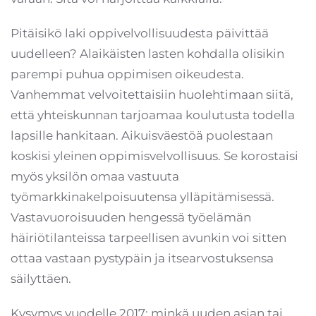
Pitäisikö laki oppivelvollisuudesta päivittää
uudelleen? Alaikäisten lasten kohdalla olisikin
parempi puhua oppimisen oikeudesta.
Vanhemmat velvoitettaisiin huolehtimaan siitä,
että yhteiskunnan tarjoamaa koulutusta todella
lapsille hankitaan. Aikuisväestöä puolestaan
koskisi yleinen oppimisvelvollisuus. Se korostaisi
myös yksilön omaa vastuuta
työmarkkinakelpoisuutensa ylläpitämisessä.
Vastavuoroisuuden hengessä työelämän
häiriötilanteissa tarpeellisen avunkin voi sitten
ottaa vastaan pystypäin ja itsearvostuksensa
säilyttäen.
Kysymys vuodelle 2017: minkä uuden asian tai