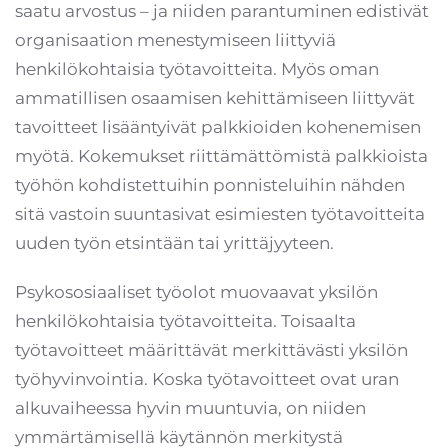
saatu arvostus – ja niiden parantuminen edistivät
organisaation menestymiseen liittyviä
henkilökohtaisia työtavoitteita. Myös oman
ammatillisen osaamisen kehittämiseen liittyvät
tavoitteet lisääntyivät palkkioiden kohenemisen
myötä. Kokemukset riittämättömistä palkkioista
työhön kohdistettuihin ponnisteluihin nähden
sitä vastoin suuntasivat esimiesten työtavoitteita
uuden työn etsintään tai yrittäjyyteen.
Psykososiaaliset työolot muovaavat yksilön
henkilökohtaisia työtavoitteita. Toisaalta
työtavoitteet määrittävät merkittävästi yksilön
työhyvinvointia. Koska työtavoitteet ovat uran
alkuvaiheessa hyvin muuntuvia, on niiden
ymmärtämisellä käytännön merkitystä