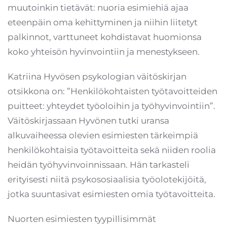
muutoinkin tietävät: nuoria esimiehiä ajaa
eteenpäin oma kehittyminen ja niihin liitetyt
palkinnot, varttuneet kohdistavat huomionsa
koko yhteisön hyvinvointiin ja menestykseen.
Katriina Hyvösen psykologian väitöskirjan
otsikkona on: ”Henkilökohtaisten työtavoitteiden
puitteet: yhteydet työoloihin ja työhyvinvointiin”.
Väitöskirjassaan Hyvönen tutki uransa
alkuvaiheessa olevien esimiesten tärkeimpiä
henkilökohtaisia työtavoitteita sekä niiden roolia
heidän työhyvinvoinnissaan. Hän tarkasteli
erityisesti niitä psykososiaalisia työolotekijöitä,
jotka suuntasivat esimiesten omia työtavoitteita.
Nuorten esimiesten tyypillisimmät