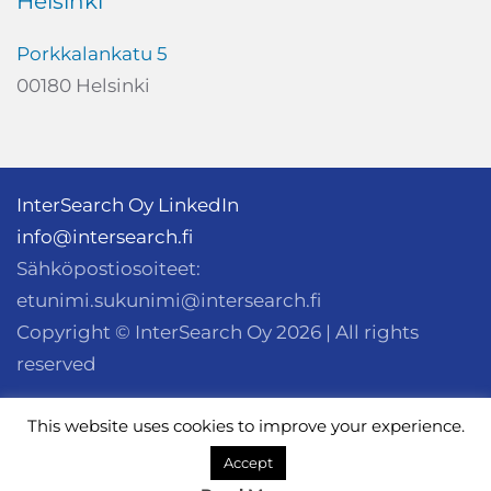
Helsinki
Porkkalankatu 5
00180 Helsinki
InterSearch Oy LinkedIn
info@intersearch.fi
Sähköpostiosoiteet:
etunimi.sukunimi@intersearch.fi
Copyright © InterSearch Oy
2026
| All rights
reserved
InterSearch Worldwide
This website uses cookies to improve your experience.
Oikeudellinen vastuu
Accept
Privacy policy