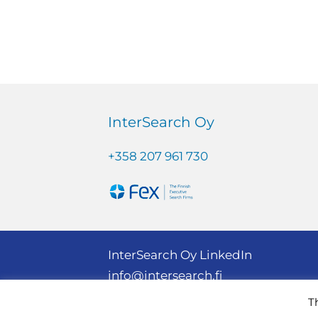
InterSearch Oy
+358 207 961 730
InterSearch Oy LinkedIn
info@intersearch.fi
Sähköpostiosoiteet: etunimi.sukun
T
Copyright © InterSearch Oy
2026
| 