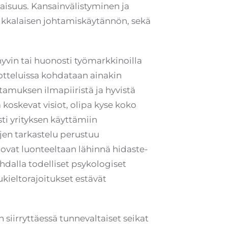
aisuus. Kansainvälistyminen ja
kkalaisen johtamiskäytännön, sekä
hyvin tai huonosti työmarkkinoilla
votteluissa kohdataan ainakin
amuksen ilmapiiristä ja hyvistä
koskevat visiot, olipa kyse koko
sti yrityksen käyttämiin
ojen tarkastelu perustuu
 ovat luonteeltaan lähinnä hidaste-
hdalla todelliset psykologiset
ukieltorajoitukset estävät
 siirryttäessä tunnevaltaiset seikat