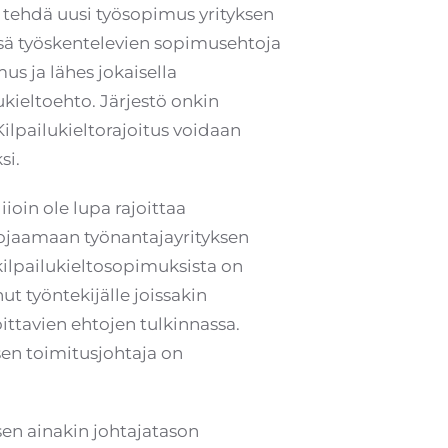
a tehdä uusi työsopimus yrityksen
issä työskentelevien sopimusehtoja
s ja lähes jokaisella
ukieltoehto. Järjestö onkin
Kilpailukieltorajoitus voidaan
si.
ioin ole lupa rajoittaa
suojaamaan työnantajayrityksen
kilpailukieltosopimuksista on
t työntekijälle joissakin
ittavien ehtojen tulkinnassa.
sen toimitusjohtaja on
n ainakin johtajatason