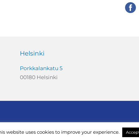
Helsinki
Porkkalankatu 5
00180 Helsinki
imi@intersearch.fi
his website uses cookies to improve your experience.
Accep
All rights reserved