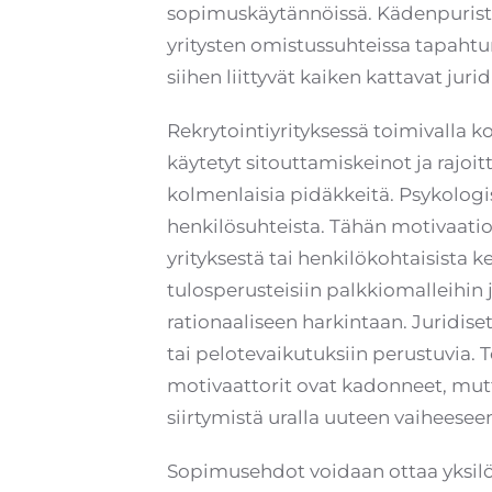
sopimuskäytännöissä. Kädenpuristu
yritysten omistussuhteissa tapah
siihen liittyvät kaiken kattavat jur
Rekrytointiyrityksessä toimivalla k
käytetyt sitouttamiskeinot ja rajo
kolmenlaisia pidäkkeitä. Psykologi
henkilösuhteista. Tähän motivaatio
yrityksestä tai henkilökohtaisista k
tulosperusteisiin palkkiomalleihin j
rationaaliseen harkintaan. Juridise
tai pelotevaikutuksiin perustuvia. 
motivaattorit ovat kadonneet, mutta
siirtymistä uralla uuteen vaiheesee
Sopimusehdot voidaan ottaa yksilötas