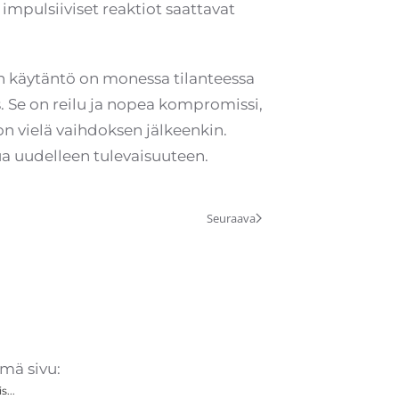
impulsiiviset reaktiot saattavat
nen käytäntö on monessa tilanteessa
s. Se on reilu ja nopea kompromissi,
 on vielä vaihdoksen jälkeenkin.
ua uudelleen tulevaisuuteen.
Seuraava
mä sivu:
s...