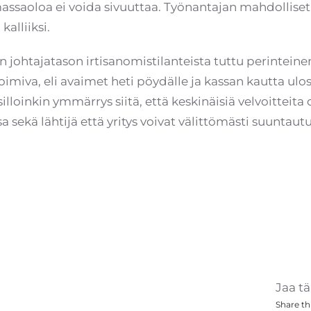
massaoloa ei voida sivuuttaa. Työnantajan mahdolliset 
alliiksi.
len johtajatason irtisanomistilanteista tuttu perintei
imiva, eli avaimet heti pöydälle ja kassan kautta ulo
illoinkin ymmärrys siitä, että keskinäisiä velvoitteita
 sekä lähtijä että yritys voivat välittömästi suuntaut
Jaa tä
Share thi