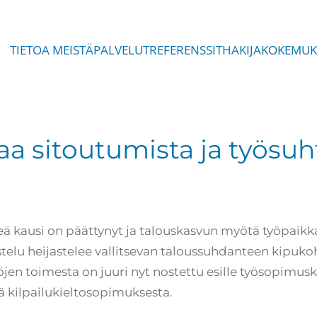
TIETOA MEISTÄ
PALVELUT
REFERENSSIT
HAKIJAKOKEMUK
aa sitoutumista ja työsuh
ileä kausi on päättynyt ja talouskasvun myötä työpaik
elu heijastelee vallitsevan taloussuhdanteen kipukoht
öjen toimesta on juuri nyt nostettu esille työsopimusk
ä kilpailukieltosopimuksesta.