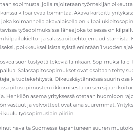
taan sopimusta, jolla rajoitetaan työntekijän oikeutt
 kanssa kilpailevaa toimintaa. Akava kartoitti yrityks
oka kolmannella akavalaisella on kilpailukieltosopimu
avissa työsopimuksissa lähes joka toisessa on kilpail
n kilpailukielto- ja salassapitoehtojen uudistamista. 
eksi, poikkeuksellisista syistä enintään 1 vuoden ajak
oskea suoritustyötä tekeviä lainkaan. Sopimuksilla ei li
ilpailua. Salassapitosopimukset ovat osaltaan tehty 
ja ja tuotekehitystä. Oikeuskäytännössä suurin osa 
ssapitosopimusten rikkomisesta on sen sijaan koitunu
ia. Henkilön asema yrityksessä otetaan huomioon rajo
n vastuut ja velvoitteet ovat aina suuremmat. Yrityk
i kuulu työsopimuslain piiriin.
inut havaita Suomessa tapahtuneen suuren muutokse