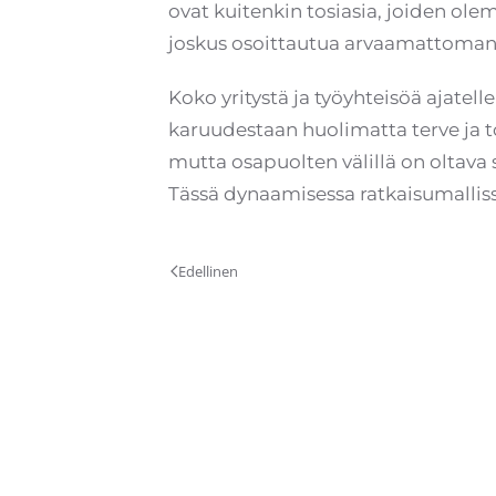
ovat kuitenkin tosiasia, joiden ole
joskus osoittautua arvaamattoman k
Koko yritystä ja työyhteisöä ajatel
karuudestaan huolimatta terve ja to
mutta osapuolten välillä on oltava s
Tässä dynaamisessa ratkaisumallissa
Edellinen