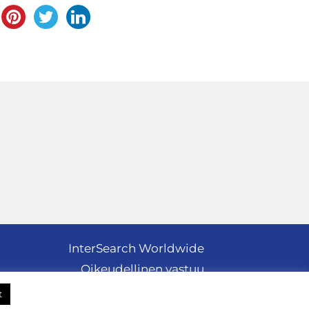
InterSearch Worldwide
Oikeudellinen vastuu
Privacy policy
t