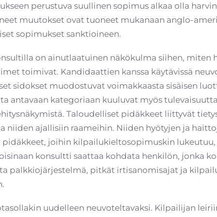
kseen perustuva suullinen sopimus alkaa olla harvin
tuneet muutokset ovat tuoneet mukanaan anglo-ameri
idiset sopimukset sanktioineen.
onsultilla on ainutlaatuinen näkökulma siihen, miten 
ittimet toimivat. Kandidaattien kanssa käytävissä neu
set sidokset muodostuvat voimakkaasta sisäisen luott
ta antavaan kategoriaan kuuluvat myös tulevaisuutta 
ehitysnäkymistä. Taloudelliset pidäkkeet liittyvät tiety
a niiden ajallisiin raameihin. Niiden hyötyjen ja haitt
t pidäkkeet, joihin kilpailukieltosopimuskin lukeutuu,
Toisinaan konsultti saattaa kohdata henkilön, jonka ko
 palkkiojärjestelmä, pitkät irtisanomisajat ja kilpail
n.
ollakin uudelleen neuvoteltavaksi. Kilpailijan leiriin