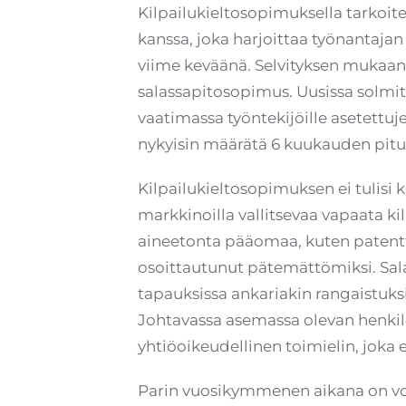
Kilpailukieltosopimuksella tarkoite
kanssa, joka harjoittaa työnantajan
viime keväänä. Selvityksen mukaan j
salassapitosopimus. Uusissa solmitt
vaatimassa työntekijöille asetettuje
nykyisin määrätä 6 kuukauden pituis
Kilpailukieltosopimuksen ei tulisi k
markkinoilla vallitsevaa vapaata k
aineetonta pääomaa, kuten patentte
osoittautunut pätemättömiksi. Sala
tapauksissa ankariakin rangaistuks
Johtavassa asemassa olevan henkilö
yhtiöoikeudellinen toimielin, joka e
Parin vuosikymmenen aikana on vo