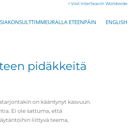
> Visit InterSearch Worldwide
SIA
KONSULTTIMME
URALLA ETEENPÄIN
ENGLISH
teen pidäkkeitä
katarjontakin on kääntynyt kasvuun.
ia. Ei ole sattuma, että
äytäntöihin liittyvä teema,