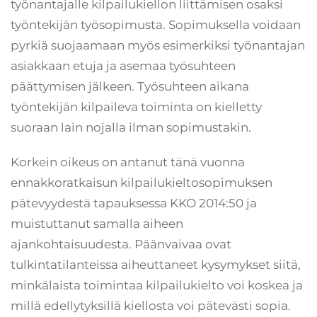
työnantajalle kilpailukiellon liittämisen osaksi
työntekijän työsopimusta. Sopimuksella voidaan
pyrkiä suojaamaan myös esimerkiksi työnantajan
asiakkaan etuja ja asemaa työsuhteen
päättymisen jälkeen. Työsuhteen aikana
työntekijän kilpaileva toiminta on kielletty
suoraan lain nojalla ilman sopimustakin.
Korkein oikeus on antanut tänä vuonna
ennakkoratkaisun kilpailukieltosopimuksen
pätevyydestä tapauksessa KKO 2014:50 ja
muistuttanut samalla aiheen
ajankohtaisuudesta. Päänvaivaa ovat
tulkintatilanteissa aiheuttaneet kysymykset siitä,
minkälaista toimintaa kilpailukielto voi koskea ja
millä edellytyksillä kiellosta voi pätevästi sopia.