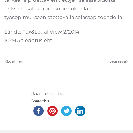
tärkeänä pidettävien tietojen salassapidosta
erikseen salassapitosopimuksella tai
työsopimukseen otettavalla salassapitoehdolla.
Lähde: Tax&Legal View 2/2014
KPMG tiedotuslehti
Edellinen
Seuraava
Jaa tämä sivu:
Share this...