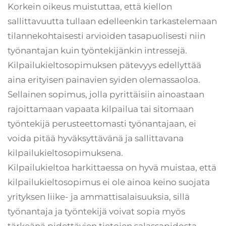
Korkein oikeus muistuttaa, että kiellon
sallittavuutta tullaan edelleenkin tarkastelemaan
tilannekohtaisesti arvioiden tasapuolisesti niin
työnantajan kuin työntekijänkin intressejä.
Kilpailukieltosopimuksen pätevyys edellyttää
aina erityisen painavien syiden olemassaoloa.
Sellainen sopimus, jolla pyrittäisiin ainoastaan
rajoittamaan vapaata kilpailua tai sitomaan
työntekijä perusteettomasti työnantajaan, ei
voida pitää hyväksyttävänä ja sallittavana
kilpailukieltosopimuksena.
Kilpailukieltoa harkittaessa on hyvä muistaa, että
kilpailukieltosopimus ei ole ainoa keino suojata
yrityksen liike- ja ammattisalaisuuksia, sillä
työnantaja ja työntekijä voivat sopia myös