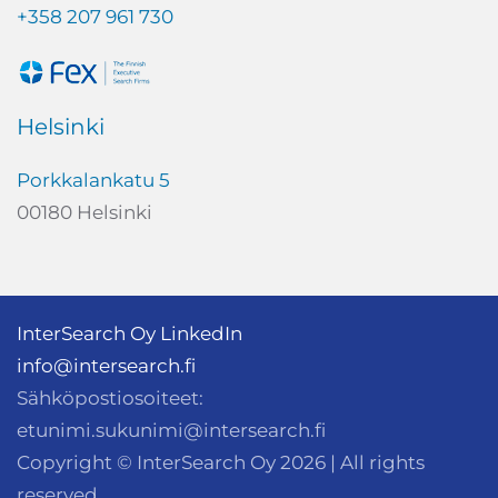
+358 207 961 730
Helsinki
Porkkalankatu 5
00180 Helsinki
InterSearch Oy LinkedIn
info@intersearch.fi
Sähköpostiosoiteet:
etunimi.sukunimi@intersearch.fi
Copyright © InterSearch Oy
2026
| All rights
reserved