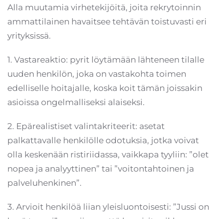
Alla muutamia virhetekijöitä, joita rekrytoinnin
ammattilainen havaitsee tehtävän toistuvasti eri
yrityksissä.
1. Vastareaktio: pyrit löytämään lähteneen tilalle
uuden henkilön, joka on vastakohta toimen
edelliselle hoitajalle, koska koit tämän joissakin
asioissa ongelmalliseksi alaiseksi.
2. Epärealistiset valintakriteerit: asetat
palkattavalle henkilölle odotuksia, jotka voivat
olla keskenään ristiriidassa, vaikkapa tyyliin: ”olet
nopea ja analyyttinen” tai ”voitontahtoinen ja
palveluhenkinen”.
3. Arvioit henkilöä liian yleisluontoisesti: ”Jussi on