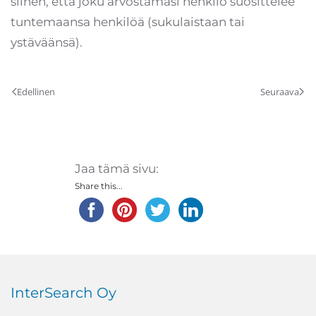
siihen, että joku arvostamasi henkilö suosittelee
tuntemaansa henkilöä (sukulaistaan tai
ystäväänsä).
Edellinen
Seuraava
Jaa tämä sivu:
Share this...
InterSearch Oy